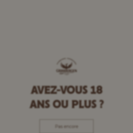
AVEZ-VOUS 18
ANS OU PLUS ?
Bienvenue chez
Pas encore