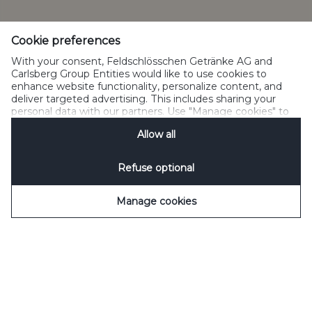
Gérer les cookies
SpeakUp
Cookie preferences
With your consent, Feldschlösschen Getränke AG and
Carlsberg Group Entities would like to use cookies to
enhance website functionality, personalize content, and
deliver targeted advertising. This includes sharing your
Please do not share with people below legal drinking age
personal data with our partners. Use "Manage cookies" to
©2022 Carlsberg Group. All Rights Reserved.<br/> J.C. Jacobsens Gade
change your consent preferences anytime. See our
1,DK-1799 Copenhagen<br/> Feldschlösschen Getränke AG<br/>
Allow all
Cookie Notification
&
Privacy Notification
for details.
Theophil-Roniger-Strasse<br/> CH-4310 Reinfelden
Refuse optional
Manage cookies