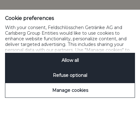
Cookies verwalten
SpeakUp
Cookie preferences
With your consent, Feldschlösschen Getränke AG and
Carlsberg Group Entities would like to use cookies to
enhance website functionality, personalize content, and
deliver targeted advertising. This includes sharing your
Please do not share with people below legal drinking age.
personal data with our partners. Use "Manage cookies" to
©2022 Carlsberg Group. All Rights Reserved.<br/> J.C. Jacobsens Gade
change your consent preferences anytime. See our
1,DK-1799 Copenhagen <br/>Feldschlösschen Getränke AG
Allow all
Cookie Notification
&
Privacy Notification
for details.
<br/>Theophil-Roniger-Strasse<br/> CH-4310 Reinfelden
Refuse optional
Manage cookies